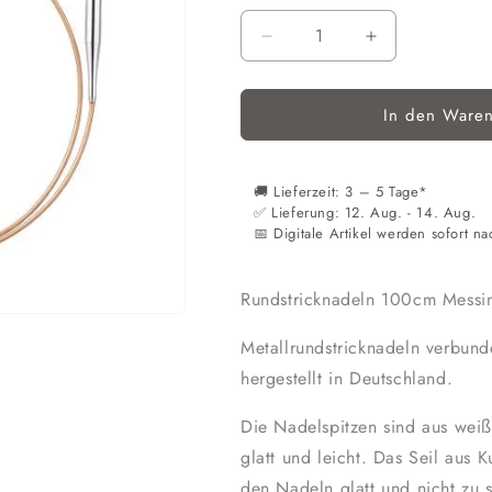
Verringere
Erhöhe
die
die
Menge
Menge
In den Waren
für
für
Rundstricknadeln
Rundstrickna
100cm
100cm
Messing
Messing
🚚 Lieferzeit: 3 – 5 Tage*
5,0mm
5,0mm
​​✅ Lieferung: 12. Aug. - 14. Aug.
Addi
Addi
📅 Digitale Artikel werden sofort na
Rundstricknadeln 100cm Mess
Metallrundstricknadeln verbunde
hergestellt in Deutschland.
Die Nadelspitzen sind aus wei
glatt und leicht. Das Seil aus K
den Nadeln glatt und nicht zu 