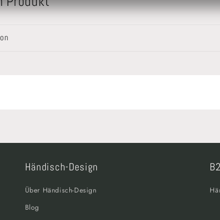
m Produkt
von
Händisch-Design
B2
Über Händisch-Design
Hä
Blog