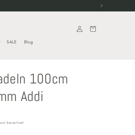
Einloggen
Warenkorb
SALE
Blog
adeln 100cm
mm Addi
out berechnet