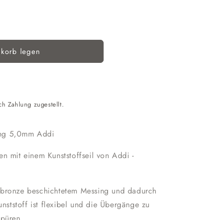
korb legen
deln
ch Zahlung zugestellt.
ing 5,0mm Addi
n mit einem Kunststoffseil von Addi -
ßbronze beschichtetem Messing und dadurch
unststoff ist flexibel und die Übergänge zu
spüren.