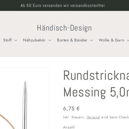
Willkommen in unserem Shop
Händisch-Design
Stoff
Nähzubehör
Borten & Bänder
Wolle & Garn
Rundstrickn
Messing 5,0
Normaler
6,75 €
Preis
Inkl. Steuern.
Versand
wird beim Check
Anzahl
Anzahl