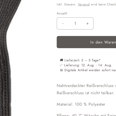
Preis
Inkl. Steuern.
Versand
wird beim Check
Anzahl
Anzahl
Verringere
Erhöhe
die
die
Menge
Menge
In den Waren
für
für
Reißverschluss
Reißverschlu
Tropfen
Tropfen
S43
S43
🚚 Lieferzeit: 3 – 5 Tage*
25cm
25cm
​​✅ Lieferung: 12. Aug. - 14. Aug.
nahtverdeckt
nahtverdeckt
📅 Digitale Artikel werden sofort na
anthrazit
anthrazit
Opti
Opti
Nahtverdeckter Reißverschluss 
Reißverschluss ist nicht teilbar.
Material: 100 % Polyester
Pflege: 40 °C Wäsche mit Feinw