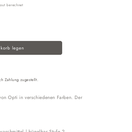
out berechnet
korb legen
ss
ch Zahlung zugestellt.
von Opti in verschiedenen Farben. Der
aschmittel | bügelbar Stufe 2