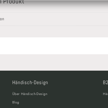
m Produkt
von
Händisch-Design
B2
Über Händisch-Design
Hä
Blog