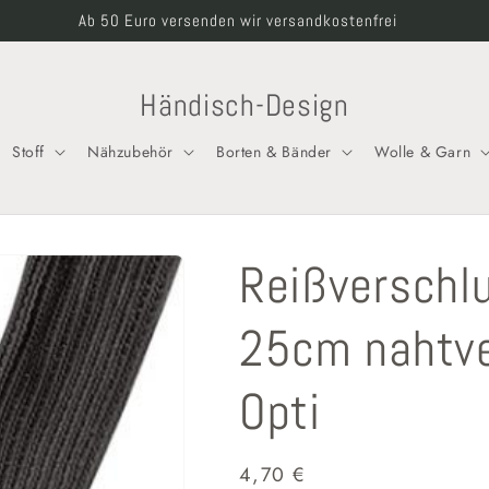
Willkommen in unserem Shop
Händisch-Design
Stoff
Nähzubehör
Borten & Bänder
Wolle & Garn
Reißverschl
25cm nahtve
Opti
Normaler
4,70 €