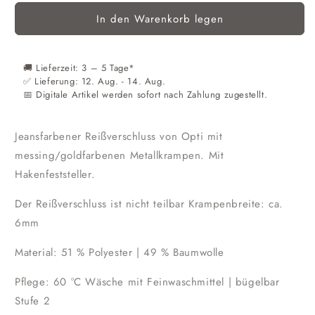
Menge
Menge
In den Warenkorb legen
für
für
Reißverschluss
Reißverschluss
M45
M45
gold
gold
🚚 Lieferzeit: 3 – 5 Tage*
jeans
jeans
​​✅ Lieferung: 12. Aug. - 14. Aug.
mit
mit
📅 Digitale Artikel werden sofort nach Zahlung zugestellt.
Hakenfeststeller
Hakenfeststeller
14cm
14cm
Jeansfarbener Reißverschluss von Opti mit
Opti
Opti
messing/goldfarbenen Metallkrampen. Mit
Hakenfeststeller.
Der Reißverschluss ist nicht teilbar Krampenbreite: ca.
6mm
Material: 51 % Polyester | 49 % Baumwolle
Pflege: 60 °C Wäsche mit Feinwaschmittel | bügelbar
Stufe 2