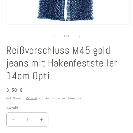
Medien
1
in
von
1
/
3
Modal
öffnen
Reißverschluss M45 gold
jeans mit Hakenfeststeller
14cm Opti
Normaler
3,50 €
Preis
Inkl. Steuern.
Versand
wird beim Checkout berechnet
Anzahl
Anzahl
Verringere
Erhöhe
die
die