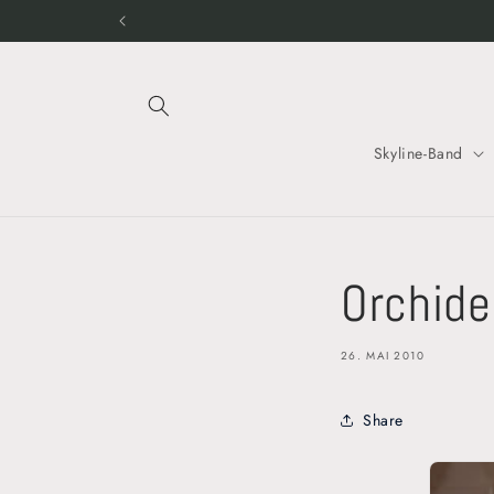
Direkt
zum
Inhalt
Skyline-Band
Orchid
26. MAI 2010
Share