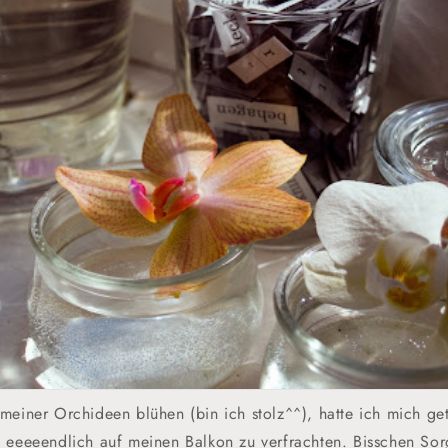
meiner Orchideen blühen (bin ich stolz^^), hatte ich mich ge
 eeeeendlich auf meinen Balkon zu verfrachten. Bisschen Sor