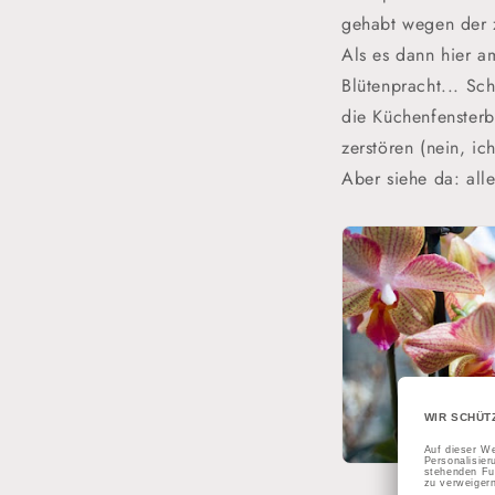
gehabt wegen der z
Als es dann hier am
Blütenpracht... Sc
die Küchenfensterba
zerstören (nein, ic
Aber siehe da: all